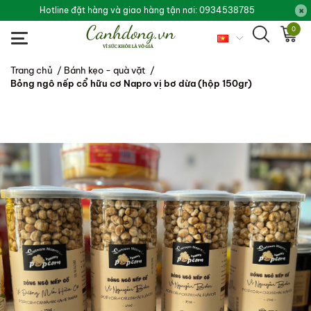
Hotline đặt hàng và giao hàng tận nơi: 0934538785
0
Trang chủ
/
Bánh kẹo - quà vặt
/
Bỏng ngô nếp cổ hữu cơ Napro vị bơ dừa (hộp 150gr)