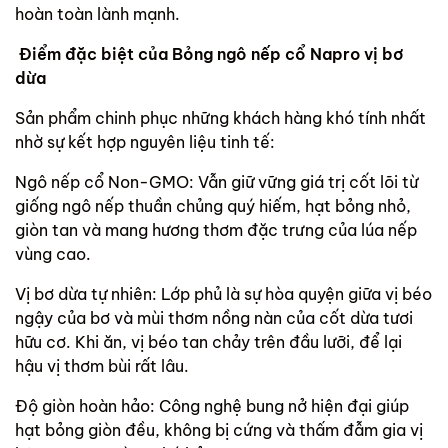
hoàn toàn lành mạnh.
Điểm đặc biệt của Bỏng ngô nếp cổ Napro vị bơ
dừa
Sản phẩm chinh phục những khách hàng khó tính nhất
nhờ sự kết hợp nguyên liệu tinh tế:
Ngô nếp cổ Non-GMO: Vẫn giữ vững giá trị cốt lõi từ
giống ngô nếp thuần chủng quý hiếm, hạt bỏng nhỏ,
giòn tan và mang hương thơm đặc trưng của lúa nếp
vùng cao.
Vị bơ dừa tự nhiên: Lớp phủ là sự hòa quyện giữa vị béo
ngậy của bơ và mùi thơm nồng nàn của cốt dừa tươi
hữu cơ. Khi ăn, vị béo tan chảy trên đầu lưỡi, để lại
hậu vị thơm bùi rất lâu.
Độ giòn hoàn hảo: Công nghệ bung nở hiện đại giúp
hạt bỏng giòn đều, không bị cứng và thấm đẫm gia vị