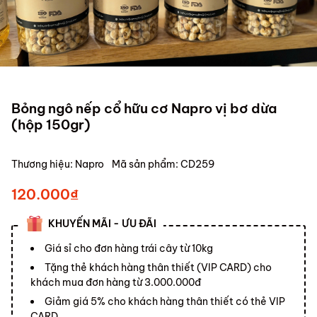
Bỏng ngô nếp cổ hữu cơ Napro vị bơ dừa
(hộp 150gr)
Thương hiệu:
Napro
Mã sản phẩm:
CD259
120.000₫
KHUYẾN MÃI - ƯU ĐÃI
Giá sỉ cho đơn hàng trái cây từ 10kg
Tặng thẻ khách hàng thân thiết (VIP CARD) cho
khách mua đơn hàng từ 3.000.000đ
Giảm giá 5% cho khách hàng thân thiết có thẻ VIP
CARD