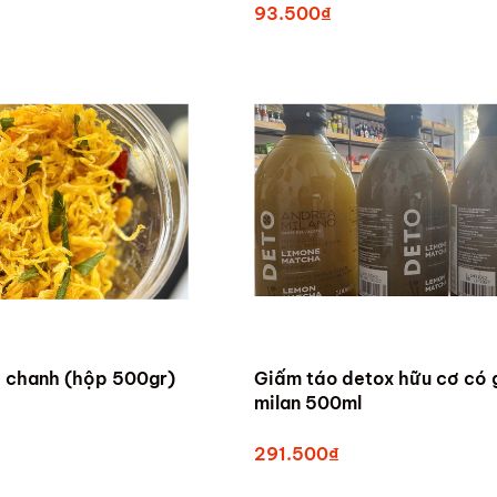
93.500₫
á chanh (hộp 500gr)
Giấm táo detox hữu cơ có 
milan 500ml
291.500₫