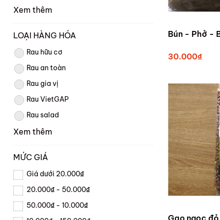
Xem thêm
Bún - Phở - 
LOẠI HÀNG HÓA
Rau hữu cơ
30.000₫
Rau an toàn
Rau gia vị
Rau VietGAP
Rau salad
Xem thêm
MỨC GIÁ
Giá dưới 20.000₫
20.000₫ - 50.000₫
50.000₫ - 10.000₫
Gạo ngọc đỏ 