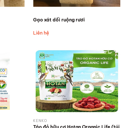
Gạo xát dối ruộng rươi
Liên hệ
KENKO
Táo đỏ hữu cơ Hotan Organic Life (túi