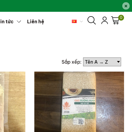
×
0
in tức
Liên hệ
Sắp xếp: