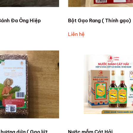
Bánh Đa Ông Hiệp
Bột Gạo Rang ( Thính gạo)
Liên hệ
hương dứa ( Gạo lứt
Nước mắm Cát Hải