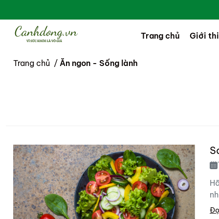
Trang chủ
Giới th
Trang chủ
/
Ăn ngon - Sống lành
S
Hã
nh
Đọ