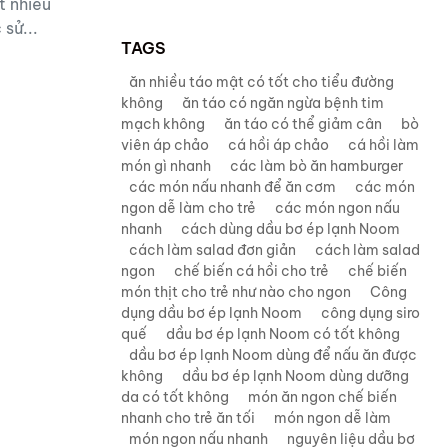
t nhiều
sử...
TAGS
ăn nhiều táo mật có tốt cho tiểu đường
không
ăn táo có ngăn ngừa bệnh tim
mạch không
ăn táo có thể giảm cân
bò
viên áp chảo
cá hồi áp chảo
cá hồi làm
món gì nhanh
các làm bò ăn hamburger
các món nấu nhanh để ăn cơm
các món
ngon dễ làm cho trẻ
các món ngon nấu
nhanh
cách dùng dầu bơ ép lạnh Noom
cách làm salad đơn giản
cách làm salad
ngon
chế biến cá hồi cho trẻ
chế biến
món thịt cho trẻ như nào cho ngon
Công
dụng dầu bơ ép lạnh Noom
công dụng siro
quế
dầu bơ ép lạnh Noom có tốt không
dầu bơ ép lạnh Noom dùng để nấu ăn được
không
dầu bơ ép lạnh Noom dùng dưỡng
da có tốt không
món ăn ngon chế biến
nhanh cho trẻ ăn tối
món ngon dễ làm
món ngon nấu nhanh
nguyên liệu dầu bơ