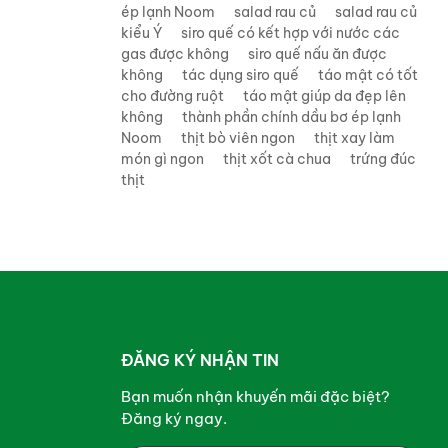
ép lạnh Noom
salad rau củ
salad rau củ
kiểu Ý
siro quế có kết hợp với nước các
gas được không
siro quế nấu ăn được
không
tác dụng siro quế
táo mật có tốt
cho đường ruột
táo mật giúp da đẹp lên
không
thành phần chính dầu bơ ép lạnh
Noom
thịt bò viên ngon
thịt xay làm
món gì ngon
thịt xốt cà chua
trứng đúc
thịt
ĐĂNG KÝ NHẬN TIN
Bạn muốn nhận khuyến mãi đặc biệt?
Đăng ký ngay.