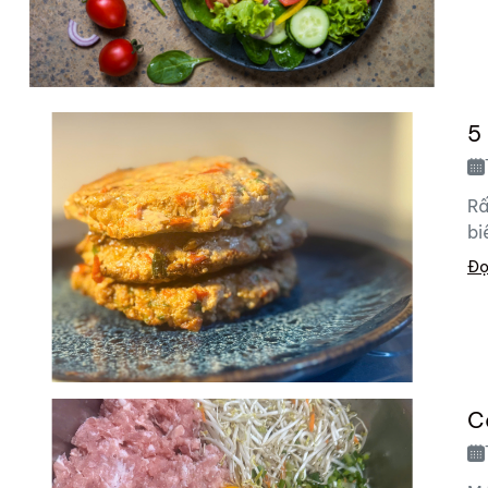
5
Rấ
bi
Đọ
C