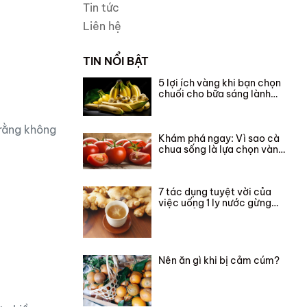
Tin tức
Liên hệ
TIN NỔI BẬT
5 lợi ích vàng khi bạn chọn
chuối cho bữa sáng lành
mạnh.
 rằng không
Khám phá ngay: Vì sao cà
chua sống là lựa chọn vàng
cho sức khỏe?
7 tác dụng tuyệt vời của
việc uống 1 ly nước gừng
vào buổi sáng
Nên ăn gì khi bị cảm cúm?