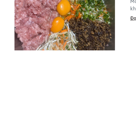
Mó
kh
Đọ