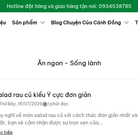
Hotline đặt hàng và giao hàng tận nơi: 0934538785
iệu
Sản phẩm
Blog Chuyện Của Cánh Đồng
T
Ăn ngon - Sống lành
alad rau củ kiểu Ý cực đơn giản
Thứ Bảy, 18/07/2026
1 phút đọc
y nghĩ về món salad rau củ với cách thức đơn giản nhất và
ất, bạn sẽ cảm nhận được sự trọn vẹn của...
c tiếp