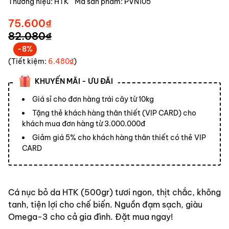
Thương hiệu:
HTK
Mã sản phẩm:
PVN105
75.600₫
82.080₫
-8%
(Tiết kiệm:
6.480₫
)
KHUYẾN MÃI - ƯU ĐÃI
Giá sỉ cho đơn hàng trái cây từ 10kg
Tặng thẻ khách hàng thân thiết (VIP CARD) cho
khách mua đơn hàng từ 3.000.000đ
Giảm giá 5% cho khách hàng thân thiết có thẻ VIP
CARD
Cá nục bỏ da HTK (500gr) tươi ngon, thịt chắc, không
tanh, tiện lợi cho chế biến. Nguồn đạm sạch, giàu
Omega-3 cho cả gia đình. Đặt mua ngay!