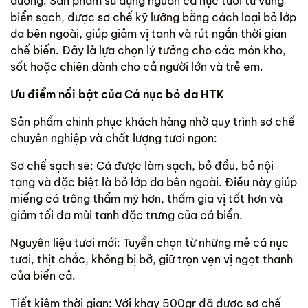
dưỡng. Sản phẩm sử dụng nguồn cá nục tươi từ vùng
biển sạch, được sơ chế kỹ lưỡng bằng cách loại bỏ lớp
da bên ngoài, giúp giảm vị tanh và rút ngắn thời gian
chế biến. Đây là lựa chọn lý tưởng cho các món kho,
sốt hoặc chiên dành cho cả người lớn và trẻ em.
Ưu điểm nổi bật của Cá nục bỏ da HTK
Sản phẩm chinh phục khách hàng nhờ quy trình sơ chế
chuyên nghiệp và chất lượng tươi ngon:
Sơ chế sạch sẽ: Cá được làm sạch, bỏ đầu, bỏ nội
tạng và đặc biệt là bỏ lớp da bên ngoài. Điều này giúp
miếng cá trông thẩm mỹ hơn, thấm gia vị tốt hơn và
giảm tối đa mùi tanh đặc trưng của cá biển.
Nguyên liệu tươi mới: Tuyển chọn từ những mẻ cá nục
tươi, thịt chắc, không bị bở, giữ trọn vẹn vị ngọt thanh
của biển cả.
Tiết kiệm thời gian: Với khay 500gr đã được sơ chế