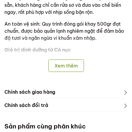
sẵn, khách hàng chỉ cần rửa sơ và đưa vào chế biến
ngay, rất phù hợp với nhịp sống bận rộn.
An toàn vệ sinh: Quy trình đóng gói khay 500gr đạt
chuẩn, được bảo quản lạnh nghiêm ngặt để đảm bảo
độ tươi và ngăn ngừa vi khuẩn xâm nhập.
Giá trị dinh dưỡng từ Cá nục
Cá nục là thực phẩm vàng cho sức khỏe với hàm lượng
Xem thêm
dưỡng chất dồi dào:
Giàu Omega-3: Hỗ trợ phát triển trí não, cải thiện thị
lực và bảo vệ hệ tim mạch khỏe mạnh.
Chính sách giao hàng
Nguồn Protein chất lượng: Cung cấp năng lượng cần
Dưới đây là các thông tin về Chính sách bảo mật -
Chính sách đổi trả
thiết cho cơ thể, giúp săn chắc cơ bắp.
Chính sách giao hàng - Chính sách đổi trả của
Dưới đây là các thông tin về Chính sách bảo mật -
Canhdong.vn
Vitamin và Khoáng chất: Chứa nhiều Vitamin D, B12,
Chính sách giao hàng - Chính sách đổi trả của
Canxi và Phốt pho, hỗ trợ hệ xương chắc khỏe và tăng
Sản phẩm cùng phân khúc
1. Chính sách bảo mật:
Canhdong.vn