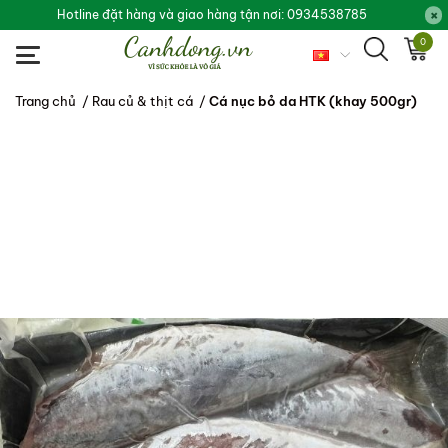
Hotline đặt hàng và giao hàng tận nơi: 0934538785
0
Trang chủ
/
Rau củ & thịt cá
/
Cá nục bỏ da HTK (khay 500gr)