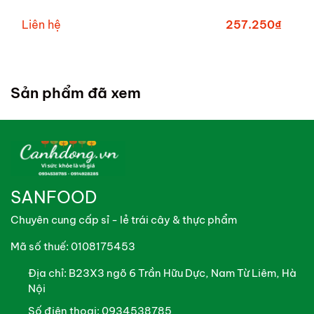
Liên hệ
257.250₫
Sản phẩm đã xem
SANFOOD
Chuyên cung cấp sỉ - lẻ trái cây & thực phẩm
Mã số thuế: 0108175453
Địa chỉ:
B23X3 ngõ 6 Trần Hữu Dực, Nam Từ Liêm, Hà
Nội
Số điện thoại:
0934538785