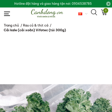
Hotline đặt hàng và giao hàng tận nơi: 0934538785
0
Trang chủ
/
Rau củ & thịt cá
/
Cải kale (cải xoăn) Vifotec (túi 300g)