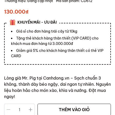
Thương hiệu:
Đang cập nhật
Mã sản phẩm:
CD612
130.000₫
KHUYẾN MÃI - ƯU ĐÃI
Giá sỉ cho đơn hàng trái cây từ 10kg
Tặng thẻ khách hàng thân thiết (VIP CARD) cho
khách mua đơn hàng từ 3.000.000đ
Giảm giá 5% cho khách hàng thân thiết có thẻ VIP
CARD
Lòng già Mr. Pig tại Canhdong.vn – Sạch chuẩn 3
không, thành dày béo ngậy, dai ngon tự nhiên. Nguyên
liệu hoàn hảo cho món xào, khìa và nướng. Đặt mua
ngay!
THÊM VÀO GIỎ