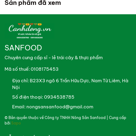
Sản phẩm đã xem
Chần qua nước sôi có gừng sả trước khi chế biến món
xào hoặc kho.
Cam kết từ Canhdong.vn
Tươi mới mỗi ngày: Chỉ cung cấp lòng tươi trong ngày
SANFOOD
từ hệ thống trang trại Mr. Pig.
Chuyên cung cấp sỉ - lẻ trái cây & thực phẩm
Đóng gói chuyên nghiệp: Sản phẩm được đóng khay,
hút chân không sạch sẽ, dễ dàng bảo quản và vận
Mã số thuế: 0108175453
chuyển.
Địa chỉ:
B23X3 ngõ 6 Trần Hữu Dực, Nam Từ Liêm, Hà
Nội
Phục vụ tận tâm: Sẵn sàng tư vấn bí quyết chế biến để
Số điện thoại:
0934538785
bạn có món lòng ngon như ngoài hàng ngay tại gian
bếp nhà mình.
Email:
nongsansanfood@gmail.com
© Bản quyền thuộc về
Công ty TNHH Nông Sản Sanfood
| Cung cấp
bởi
Sapo