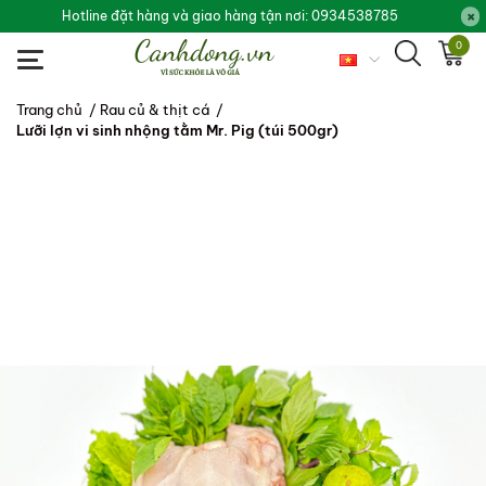
Hotline đặt hàng và giao hàng tận nơi: 0934538785
0
Trang chủ
/
Rau củ & thịt cá
/
Lưỡi lợn vi sinh nhộng tằm Mr. Pig (túi 500gr)