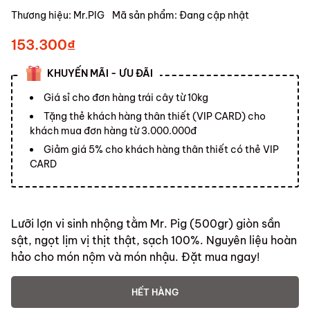
Thương hiệu:
Mr.PIG
Mã sản phẩm:
Đang cập nhật
153.300₫
KHUYẾN MÃI - ƯU ĐÃI
Giá sỉ cho đơn hàng trái cây từ 10kg
Tặng thẻ khách hàng thân thiết (VIP CARD) cho
khách mua đơn hàng từ 3.000.000đ
Giảm giá 5% cho khách hàng thân thiết có thẻ VIP
CARD
Lưỡi lợn vi sinh nhộng tằm Mr. Pig (500gr) giòn sần
sật, ngọt lịm vị thịt thật, sạch 100%. Nguyên liệu hoàn
hảo cho món nộm và món nhậu. Đặt mua ngay!
HẾT HÀNG