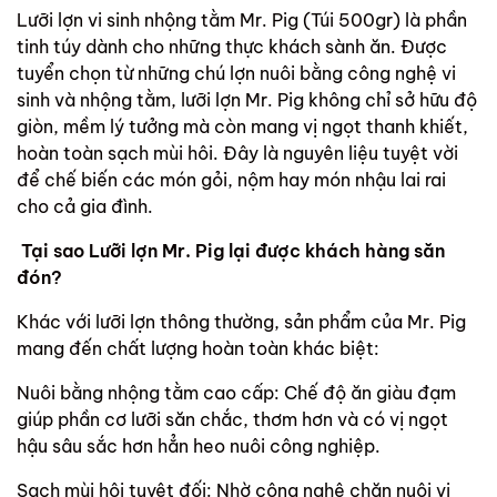
Lưỡi lợn vi sinh nhộng tằm Mr. Pig (Túi 500gr) là phần
tinh túy dành cho những thực khách sành ăn. Được
tuyển chọn từ những chú lợn nuôi bằng công nghệ vi
sinh và nhộng tằm, lưỡi lợn Mr. Pig không chỉ sở hữu độ
giòn, mềm lý tưởng mà còn mang vị ngọt thanh khiết,
hoàn toàn sạch mùi hôi. Đây là nguyên liệu tuyệt vời
để chế biến các món gỏi, nộm hay món nhậu lai rai
cho cả gia đình.
Tại sao Lưỡi lợn Mr. Pig lại được khách hàng săn
đón?
Khác với lưỡi lợn thông thường, sản phẩm của Mr. Pig
mang đến chất lượng hoàn toàn khác biệt:
Nuôi bằng nhộng tằm cao cấp: Chế độ ăn giàu đạm
giúp phần cơ lưỡi săn chắc, thơm hơn và có vị ngọt
hậu sâu sắc hơn hẳn heo nuôi công nghiệp.
Sạch mùi hôi tuyệt đối: Nhờ công nghệ chăn nuôi vi