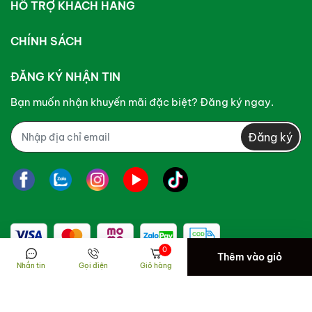
HỖ TRỢ KHÁCH HÀNG
xây dựng cuộc đời mới khỏe mạnh.
CHÍNH SÁCH
ĐĂNG KÝ NHẬN TIN
Bạn muốn nhận khuyến mãi đặc biệt? Đăng ký ngay.
Đăng ký
0
Thêm vào giỏ
Nhắn tin
Gọi điện
Giỏ hàng