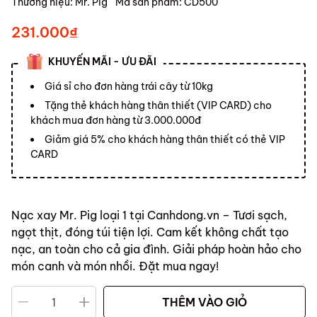
Thương hiệu:
Mr. Pig
Mã sản phẩm:
CD500
231.000₫
KHUYẾN MÃI - ƯU ĐÃI
Giá sỉ cho đơn hàng trái cây từ 10kg
Tặng thẻ khách hàng thân thiết (VIP CARD) cho
khách mua đơn hàng từ 3.000.000đ
Giảm giá 5% cho khách hàng thân thiết có thẻ VIP
CARD
Nạc xay Mr. Pig loại 1 tại Canhdong.vn – Tươi sạch,
ngọt thịt, đóng túi tiện lợi. Cam kết không chất tạo
nạc, an toàn cho cả gia đình. Giải pháp hoàn hảo cho
món canh và món nhồi. Đặt mua ngay!
THÊM VÀO GIỎ