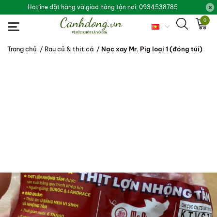
Hotline đặt hàng và giao hàng tận nơi: 0934538785
0
Trang chủ
/
Rau củ & thịt cá
/
Nạc xay Mr. Pig loại 1 (đóng túi)