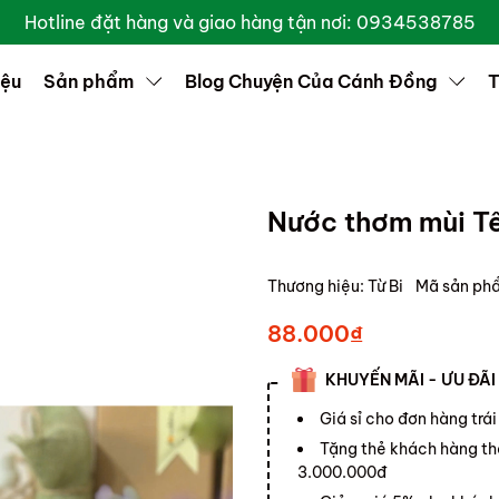
Hotline đặt hàng và giao hàng tận nơi: 0934538785
iệu
Sản phẩm
Blog Chuyện Của Cánh Đồng
T
Nước thơm mùi T
Thương hiệu:
Từ Bi
Mã sản ph
88.000₫
KHUYẾN MÃI - ƯU ĐÃI
Giá sỉ cho đơn hàng trái
Tặng thẻ khách hàng th
3.000.000đ