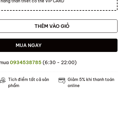
hàng thân thiết có thẻ VIP CARD
THÊM VÀO GIỎ
MUA NGAY
 mua
0934538785
(6:30 - 22:00)
Tích điểm tất cả sản
Giảm 5% khi thanh toán
phẩm
online