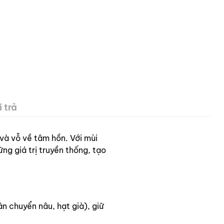
 trả
và vỗ về tâm hồn. Với mùi
ng giá trị truyền thống, tạo
n chuyển nâu, hạt già), giữ