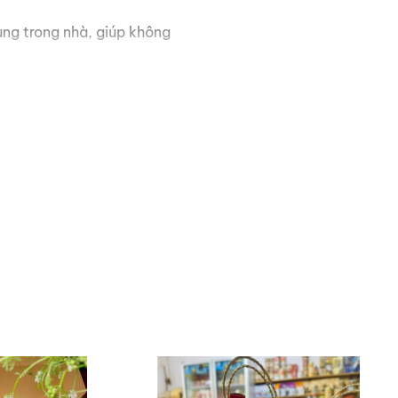
ùng trong nhà, giúp không
khắp các ngóc ngách, mang
 ngủ giúp lưu thông khí
g mặt trời để giữ được mùi
g bị bay hơi, đảm bảo chất
tận hưởng hương vị tinh túy