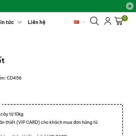
×
0
in tức
Liên hệ
ết
ẩm:
CD456
 cây từ 10kg
ân thiết (VIP CARD) cho khách mua đơn hàng từ