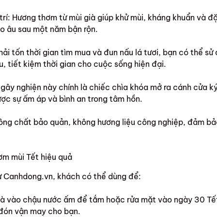
rí: Hương thơm từ mùi già giúp khử mùi, kháng khuẩn và đặc
lo âu sau một năm bận rộn.
phải tốn thời gian tìm mua và đun nấu lá tươi, bạn có thể s
, tiết kiệm thời gian cho cuộc sống hiện đại.
g gây nghiện này chính là chiếc chìa khóa mở ra cánh cửa 
ợc sự ấm áp và bình an trong tâm hồn.
ông chất bảo quản, không hương liệu công nghiệp, đảm bả
m mùi Tết hiệu quả
từ Canhdong.vn, khách có thể dùng để:
ià vào chậu nước ấm để tắm hoặc rửa mặt vào ngày 30 Tết.
đón vận may cho bạn.