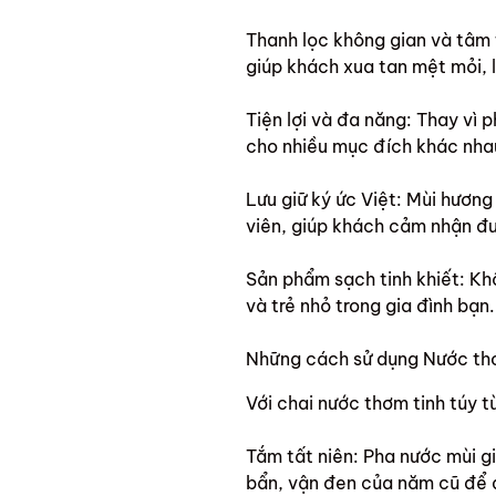
Thanh lọc không gian và tâm t
giúp khách xua tan mệt mỏi, 
Tiện lợi và đa năng: Thay vì 
cho nhiều mục đích khác nhau
Lưu giữ ký ức Việt: Mùi hươn
viên, giúp khách cảm nhận đư
Sản phẩm sạch tinh khiết: Kh
và trẻ nhỏ trong gia đình bạn.
Những cách sử dụng Nước thơ
Với chai nước thơm tinh túy 
Tắm tất niên: Pha nước mùi g
bẩn, vận đen của năm cũ để 