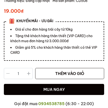
Thương hiệu:
Đang cập nhật
Mã sản phẩm:
CD508
19.000₫
KHUYẾN MÃI - ƯU ĐÃI
Giá sỉ cho đơn hàng trái cây từ 10kg
Tặng thẻ khách hàng thân thiết (VIP CARD) cho
khách mua đơn hàng từ 3.000.000đ
Giảm giá 5% cho khách hàng thân thiết có thẻ VIP
CARD
THÊM VÀO GIỎ
MUA NGAY
Gọi đặt mua
0934538785
(6:30 - 22:00)