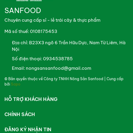
SANFOOD
Sơ chế nhẹ nhàng: Khi rửa, khách nên thực hiện nhẹ
Chuyên cung cấp sỉ - lẻ trái cây & thực phẩm
tay để tránh làm dập lá, giúp rau giữ được độ mọng
nước và chất dinh dưỡng khi nấu.
Mã số thuế: 0108175453
Cam kết từ Canhdong.vn
Địa chỉ:
B23X3 ngõ 6 Trần Hữu Dực, Nam Từ Liêm, Hà
Nội
Tươi mới hằng ngày: Rau được hái sớm và giao ngay
Số điện thoại:
0934538785
trong ngày từ trang trại Vifotec để đảm bảo độ tươi
Email:
nongsansanfood@gmail.com
rói nhất cho bạn.
© Bản quyền thuộc về
Công ty TNHH Nông Sản Sanfood
| Cung cấp
Nguồn gốc minh bạch: Sản phẩm có đầy đủ chứng
bởi
Sapo
nhận hữu cơ, cam kết vì sức khỏe cộng đồng.
HỖ TRỢ KHÁCH HÀNG
Đồng hành cùng lối sống xanh: Canhdong.vn luôn nỗ
lực mang đến những nguyên liệu sạch nhất để khách
CHÍNH SÁCH
tự tin xây dựng cuộc đời mới khỏe mạnh và tràn đầy
năng lượng.
ĐĂNG KÝ NHẬN TIN