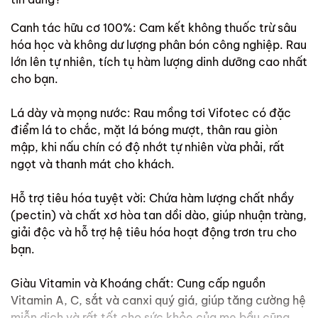
Canh tác hữu cơ 100%: Cam kết không thuốc trừ sâu
hóa học và không dư lượng phân bón công nghiệp. Rau
lớn lên tự nhiên, tích tụ hàm lượng dinh dưỡng cao nhất
cho bạn.
Lá dày và mọng nước: Rau mồng tơi Vifotec có đặc
điểm lá to chắc, mặt lá bóng mượt, thân rau giòn
mập, khi nấu chín có độ nhớt tự nhiên vừa phải, rất
ngọt và thanh mát cho khách.
Hỗ trợ tiêu hóa tuyệt vời: Chứa hàm lượng chất nhầy
(pectin) và chất xơ hòa tan dồi dào, giúp nhuận tràng,
giải độc và hỗ trợ hệ tiêu hóa hoạt động trơn tru cho
bạn.
Giàu Vitamin và Khoáng chất: Cung cấp nguồn
Vitamin A, C, sắt và canxi quý giá, giúp tăng cường hệ
miễn dịch và rất tốt cho sức khỏe của mẹ bầu cũng