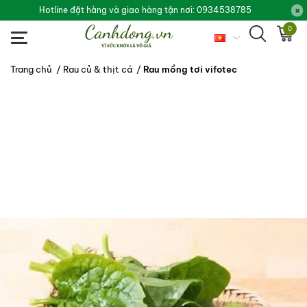
Hotline đặt hàng và giao hàng tận nơi: 0934538785
0
Trang chủ
/
Rau củ & thịt cá
/
Rau mồng tơi vifotec