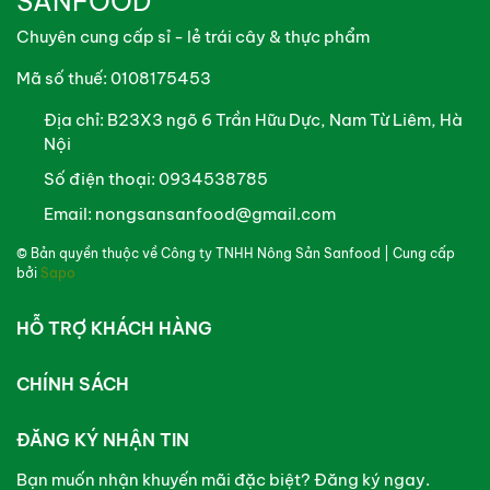
SANFOOD
Chuyên cung cấp sỉ - lẻ trái cây & thực phẩm
Mã số thuế: 0108175453
Địa chỉ:
B23X3 ngõ 6 Trần Hữu Dực, Nam Từ Liêm, Hà
Nội
Số điện thoại:
0934538785
Email:
nongsansanfood@gmail.com
© Bản quyền thuộc về
Công ty TNHH Nông Sản Sanfood
| Cung cấp
bởi
Sapo
HỖ TRỢ KHÁCH HÀNG
CHÍNH SÁCH
ĐĂNG KÝ NHẬN TIN
Bạn muốn nhận khuyến mãi đặc biệt? Đăng ký ngay.