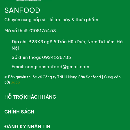
SANFOOD
Chuyên cung cấp sỉ - lẻ trái cây & thực phẩm
Mã số thuế: 0108175453
Địa chỉ:
B23X3 ngõ 6 Trần Hữu Dực, Nam Từ Liêm, Hà
Nội
Số điện thoại:
0934538785
Email:
nongsansanfood@gmail.com
© Bản quyền thuộc về
Công ty TNHH Nông Sản Sanfood
| Cung cấp
bởi
Sapo
HỖ TRỢ KHÁCH HÀNG
CHÍNH SÁCH
ĐĂNG KÝ NHẬN TIN