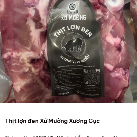
Thịt lợn đen Xứ Mường Xương Cục