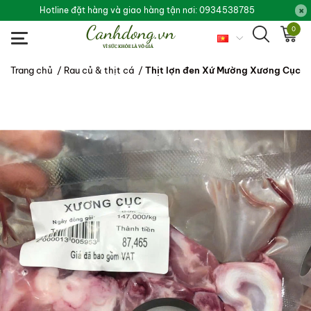
Hotline đặt hàng và giao hàng tận nơi: 0934538785
0
Trang chủ
/
Rau củ & thịt cá
/
Thịt lợn đen Xứ Mường Xương Cục