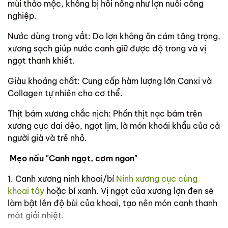
mùi thảo mộc, không bị hôi nồng như lợn nuôi công
nghiệp.
Nước dùng trong vắt: Do lợn không ăn cám tăng trọng,
xương sạch giúp nước canh giữ được độ trong và vị
ngọt thanh khiết.
Giàu khoáng chất: Cung cấp hàm lượng lớn Canxi và
Collagen tự nhiên cho cơ thể.
Thịt bám xương chắc nịch: Phần thịt nạc bám trên
xương cục dai dẻo, ngọt lịm, là món khoái khẩu của cả
người già và trẻ nhỏ.
Mẹo nấu "Canh ngọt, cơm ngon"
1. Canh xương ninh khoai/bí
Ninh xương cục cùng
khoai tây
hoặc bí xanh. Vị ngọt của xương lợn đen sẽ
làm bật lên độ bùi của khoai, tạo nên món canh thanh
mát giải nhiệt.