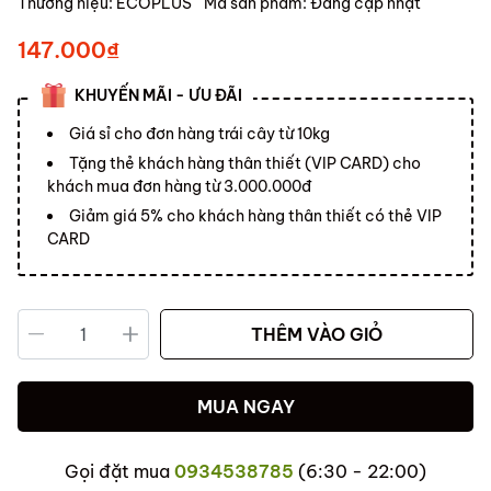
Thương hiệu:
ECOPLUS
Mã sản phẩm:
Đang cập nhật
147.000₫
KHUYẾN MÃI - ƯU ĐÃI
Giá sỉ cho đơn hàng trái cây từ 10kg
Tặng thẻ khách hàng thân thiết (VIP CARD) cho
khách mua đơn hàng từ 3.000.000đ
Giảm giá 5% cho khách hàng thân thiết có thẻ VIP
CARD
THÊM VÀO GIỎ
MUA NGAY
Gọi đặt mua
0934538785
(6:30 - 22:00)