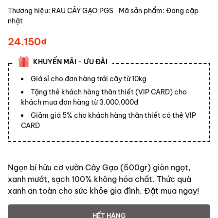
Thương hiệu:
RAU CÂY GẠO PGS
Mã sản phẩm:
Đang cập
nhật
24.150₫
KHUYẾN MÃI - ƯU ĐÃI
Giá sỉ cho đơn hàng trái cây từ 10kg
Tặng thẻ khách hàng thân thiết (VIP CARD) cho
khách mua đơn hàng từ 3.000.000đ
Giảm giá 5% cho khách hàng thân thiết có thẻ VIP
CARD
Ngọn bí hữu cơ vườn Cây Gạo (500gr) giòn ngọt,
xanh mướt, sạch 100% không hóa chất. Thức quà
xanh an toàn cho sức khỏe gia đình. Đặt mua ngay!
HẾT HÀNG