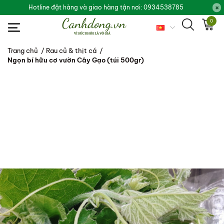
Hotline đặt hàng và giao hàng tận nơi: 0934538785
0
Trang chủ
/
Rau củ & thịt cá
/
Ngọn bí hữu cơ vườn Cây Gạo (túi 500gr)