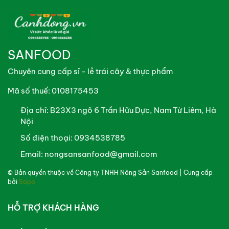
đậm đà là lựa chọn đơn giản nhưng cực kỳ bắt cơm.
Hướng dẫn bảo quản rau tươi ngon
Để duy trì độ tươi và hàm lượng dinh dưỡng của rau,
SANFOOD
cần thực hiện các phương pháp sau:
Chuyên cung cấp sỉ - lẻ trái cây & thực phẩm
Bảo quản ngắn hạn: Rau nên được sử dụng ngay sau
khi mua để đảm bảo độ giòn ngọt nhất.
Mã số thuế: 0108175453
Bảo quản trong tủ lạnh: Nếu chưa chế biến ngay, để
Địa chỉ:
B23X3 ngõ 6 Trần Hữu Dực, Nam Từ Liêm, Hà
Nội
rau vào túi kín hoặc bọc giấy báo rồi cho vào ngăn
mát tủ lạnh (nhiệt độ từ 4-8°C).
Số điện thoại:
0934538785
Email:
nongsansanfood@gmail.com
Lưu ý: Không nên rửa rau trước khi cho vào tủ lạnh để
tránh tình trạng rau bị úng nước và nhanh hỏng.
© Bản quyền thuộc về
Công ty TNHH Nông Sản Sanfood
| Cung cấp
bởi
Sapo
HỖ TRỢ KHÁCH HÀNG