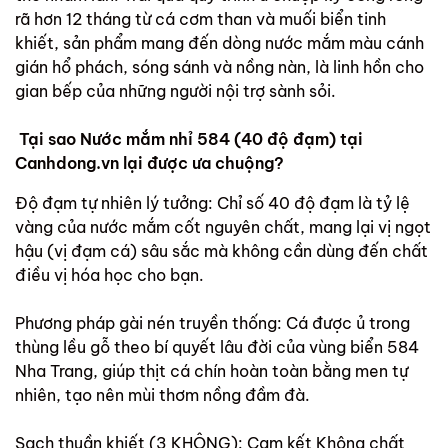
rã hơn 12 tháng từ cá cơm than và muối biển tinh
khiết, sản phẩm mang đến dòng nước mắm màu cánh
gián hổ phách, sóng sánh và nồng nàn, là linh hồn cho
gian bếp của những người nội trợ sành sỏi.
Tại sao Nước mắm nhỉ 584 (40 độ đạm) tại
Canhdong.vn lại được ưa chuộng?
Độ đạm tự nhiên lý tưởng: Chỉ số 40 độ đạm là tỷ lệ
vàng của nước mắm cốt nguyên chất, mang lại vị ngọt
hậu (vị đạm cá) sâu sắc mà không cần dùng đến chất
điều vị hóa học cho bạn.
Phương pháp gài nén truyền thống: Cá được ủ trong
thùng lều gỗ theo bí quyết lâu đời của vùng biển 584
Nha Trang, giúp thịt cá chín hoàn toàn bằng men tự
nhiên, tạo nên mùi thơm nồng đầm đà.
Sạch thuần khiết (3 KHÔNG): Cam kết Không chất